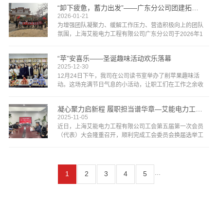
伊始，党支部副书记带领大家共同学习《习近平总书记
“卸下疲惫，蓄力出发”——广东分公司团建拓展活动
20···
2026-01-21
为增强团队凝聚力、缓解工作压力、营造积极向上的团队
氛围，上海艾能电力工程有限公司广东分公司于2026年1
月17日成功举办了一场以“卸下疲惫，蓄力出发”为主题的
团建拓展活动。本次活动精心设计了“破冰互动、放···
“苹”安喜乐——圣诞趣味活动欢乐落幕
2025-12-30
12月24日下午，我司在公司读书室举办了削苹果趣味活
动。这场充满节日气息的小活动，让职工们在工作之余收
获了欢乐，也彰显了公司温暖贴心的企业文化。活动现场
氛围轻松又温馨。参与的职工们早早到场，有的摩拳擦掌
凝心聚力启新程 履职担当谱华章—艾能电力工会 换届选举圆满举···
研···
2025-11-05
近日，上海艾能电力工程有限公司工会第五届第一次会员
（代表）大会隆重召开，顺利完成工会委员会换届选举工
作，为公司工会工作注入新活力、开启新征程。大会在庄
严的国歌声中拉开帷幕。上一届工会委员会主席代表本届
工会···
1
2
3
4
5
···