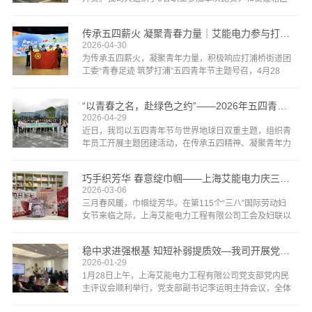
内其他各单位选手展开了一场精彩纷呈的对决比赛依次开
展淘汰赛、循环赛，赛程紧张激烈。赛场上，大家沉着冷
传承五四薪火 凝聚青春力量｜艾能电力参与打浦桥街道“跟着五四···
静···
2026-04-30
为传承五四薪火，凝聚青年力量，积极响应打浦桥街道团
工委“青春足迹 筑梦打浦”五四青年节主题号召，4月28
日，上海艾能电力工程有限公司组织青年员工组建“艾能
电力小队”，参与“跟着五四去打卡”青年徒步践学活动···
“以青春之名，赴绿色之约”——2026年五四青年节暨世界地球···
2026-04-29
近日，我司以五四青年节与世界地球日双重主题，组织青
年员工开展主题团建活动，在传承五四精神、凝聚青年力
量的同时，深入践行绿色环保理念，让大家在趣味互动中
尽显青春朝气，厚植生态环保情怀。 ···
巧手织芳华 春意绽巾帼——上海艾能电力庆三八妇女节活动
2026-03-06
三月春风暖，巾帼绽芳华。在第115个“三八”国际劳动妇
女节来临之际，上海艾能电力工程有限公司工会及妇联以
贴心好礼与趣味手作，为全体女职工送上专属节日祝福。
小小礼物承载着工会对女同事辛勤付出的肯定与关怀,收
稳中求进强根基 知短补弱提质效—我司开展党员民主评议会和五届···
···
2026-01-29
1月28日上午，上海艾能电力工程有限公司党支部党内民
主评议会顺利举行，党支部副书记李运明主持会议，全体
党员精神饱满、积极参与，共同开启这场思想交流。会议