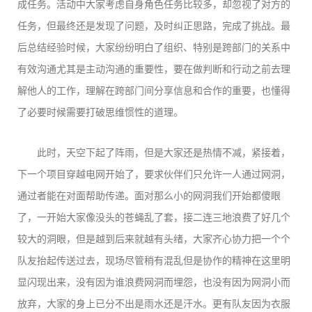
成任务。活动中大家考虑自身角色任务比较多，却忽视了对方的
任务，但最终还是发现了问题，及时纠正思路，完成了挑战。最
后总结经验时候，大家纷纷明白了组织、特别是跨部门的关系中
有效沟通尤其是主动沟通的重要性，要在做判断和行动之前去理
解他人的工作，理解在跨部门间分享信息和合作的重要，也懂得
了必要时候需要打破思维惯性的道理。
此时，天空下起了阵雨，但是大家还是热情不减，紧接着，
下一个项目穿越电网开始了，要求伙伴们只允许一人通过网洞，
通过者能在对面帮助传递。面对那么小的网洞我们开始都傻眼
了，一开始大家像没头的苍蝇乱了套，接二连三地浪费了好几个
较大的洞眼，但是越到后来就越有头绪，大家齐心协力把一个个
队友抬起传送过去，现场尽管稍有混乱但是协作的精神在这里明
显闪现出来，没有因为谁浪费网洞而埋怨，也没有因为网洞小而
放弃，大家的身上已分不出是雨水还是汗水。更有队友因为衣服