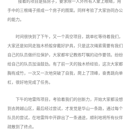
接着的项目是搭房子，要求除一人外所有人蒙上眼睛，用
手中的三根绳子搭成一个房子的图案。同样考验了大家协同办公
的能力。
时间很快到了下午，又一个高空项目，跳单杠等待着我们，
大家还是如同走独木桥般穿戴好护具，只是这次绳索需要有我们
自己的队员做纤拉保护，大家都牢记教练叮嘱的动作要领。纷纷
给自己的队员加油鼓劲。有了前一天的独木桥经验，这次大家都
胸有成竹，一次又一次地突破了自我，爬上了顶峰，奋勇跳向单
杠，很好地完成了任务。
下午的地雷阵项目，考验着我们的创新力，开始大家都没想
到去跨越山区，最后经过尝试，才发觉是华山一条路，通过每个
队员的尝试，在地雷阵中开辟出了一条通途，顺利地将所有伙伴
疏散到了终点。