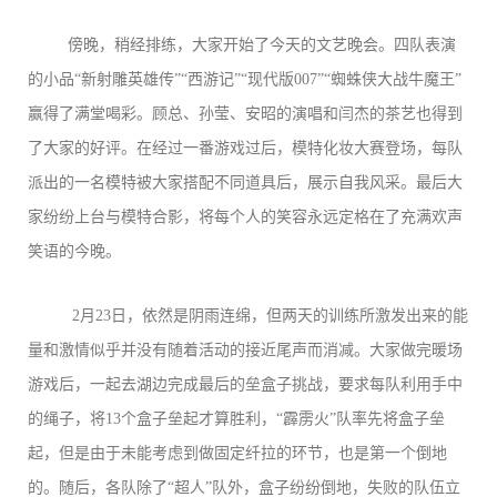
傍晚，稍经排练，大家开始了今天的文艺晚会。四队表演
的小品“新射雕英雄传”“西游记”“现代版007”“蜘蛛侠大战牛魔王”
赢得了满堂喝彩。顾总、孙莹、安昭的演唱和闫杰的茶艺也得到
了大家的好评。在经过一番游戏过后，模特化妆大赛登场，每队
派出的一名模特被大家搭配不同道具后，展示自我风采。最后大
家纷纷上台与模特合影，将每个人的笑容永远定格在了充满欢声
笑语的今晚。
2月23日，依然是阴雨连绵，但两天的训练所激发出来的能
量和激情似乎并没有随着活动的接近尾声而消减。大家做完暖场
游戏后，一起去湖边完成最后的垒盒子挑战，要求每队利用手中
的绳子，将13个盒子垒起才算胜利，“霹雳火”队率先将盒子垒
起，但是由于未能考虑到做固定纤拉的环节，也是第一个倒地
的。随后，各队除了“超人”队外，盒子纷纷倒地，失败的队伍立