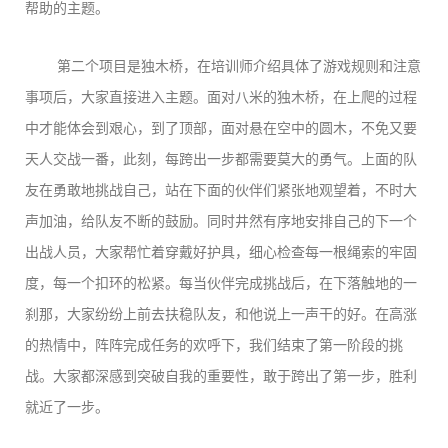
帮助的主题。
第二个项目是独木桥，在培训师介绍具体了游戏规则和注意
事项后，大家直接进入主题。面对八米的独木桥，在上爬的过程
中才能体会到艰心，到了顶部，面对悬在空中的圆木，不免又要
天人交战一番，此刻，每跨出一步都需要莫大的勇气。上面的队
友在勇敢地挑战自己，站在下面的伙伴们紧张地观望着，不时大
声加油，给队友不断的鼓励。同时井然有序地安排自己的下一个
出战人员，大家帮忙着穿戴好护具，细心检查每一根绳索的牢固
度，每一个扣环的松紧。每当伙伴完成挑战后，在下落触地的一
刹那，大家纷纷上前去扶稳队友，和他说上一声干的好。在高涨
的热情中，阵阵完成任务的欢呼下，我们结束了第一阶段的挑
战。大家都深感到突破自我的重要性，敢于跨出了第一步，胜利
就近了一步。