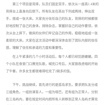
第三个项目是背摔，队员们固定双手，依次从一座高1.4米的
背摔台上直身向后倒下。所有队友在高台下列成两排，伸出双
手，搭成一张大床。大家充分信任自己的队友，背摔的时候都很
好地控制了自己的身体，排除杂念，掌握好自己的动作要领，依
次从台上摔下，做床的伙伴们牢记自己的作用，稳稳地组成一张
柔软的大床。大家在这次活动中都深深体会到了团队内部的信任
感，理解了信任和承诺的力度和重要性。
在上午紧凑的几个小时活动后，每个人都已经饥肠辘辘。四
个小队在食堂门口赛完队歌，喊完口号后，大家狼吞虎咽的开始
了午餐，许多女生都很难得吃完了2碗多的饭。
下午，挑战继续，首先进行的是孤岛求生。要求把队友分成
三组角色，一组扮演盲人，一组为哑巴，还有组为正常人，分别
在三岛屿内，要在规定时间内把所有人转移到正常人岛屿才算完