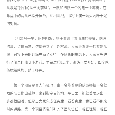
队歌是“我们的队伍向前进”。一队和四队一个闪电一个霹雳，在
筹建中的两队已摆开擂台，互相叫战，即将上演一场火药味十足
的对抗。
2月21号一早，阳光明媚，终于看清了青山湖的美景，烟波
浩淼，诗情画意，仿佛来到了世外桃源。大家身着统一的艾能队
服，对接下来的训练充满了期待。在队长的集结下，大家首先进
行了简单的热身小游戏。早餐过后8点半，训练正式开始，四个队
伍抗着队旗，踏上征程。
第一个项目是盲人与哑巴，由一名能看见的队员搀扶一名蒙
眼的队员翻山越岭，来到指定目的地。平日里可能蒙着眼走出一
步都很困难，但是当大家完成任务后，看看身后，竟已看不到来
时的道路。第一个项目将我们引入了团队信任，相互理解，相互