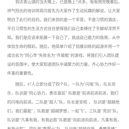
到达青山湖的当天晚上，已是晚上7点多，匆匆用完晚餐后，
帅气阳光的培训师高闫首先为大家作了生动风趣的解说，让大家
明白了此行的目的。我们来到的是一个军营，不是习惯的酒店，
平日习惯性的生活方式往往使得我们自己束缚住了手脚却浑然不
知。我们是应该来拓展一下自己了，挑战自己能力的极限，从中
体验生命的精彩。随后，他简单介绍了招展训练的起源并用一个
成功名为“同心竿”失败名为“齐眉棍”的游戏，将我们引入团队建
设的氛围中，使大家知道团队中凝聚力的力量，齐心协力作好一
件事的重要性。
随后，47人立即分成了四个队，一队为“闪电”队，队长尧
乐，队训是“同心协力，勇往直前” 队歌是“前进前进前进，我们
的闪电向前进。二队是“超人”队，队长是安昭 ， 队训是“超越他
们，我们最能”，队歌是“超越梦想，一起飞”。三队是“亮剑“队，
队训是“凡事有我，有我必胜”队歌是“向前进向前进，凡事有我，
有我必胜”。四队是“霹雳火”队，队训是“超越自我，勇攀高峰”，